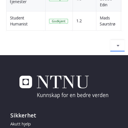
tjenester
s
Edin
Student
Mads
4
1.2
Godkjent
Humanist
Saurstrø
s
Sikkerhet
Akutt hjelp