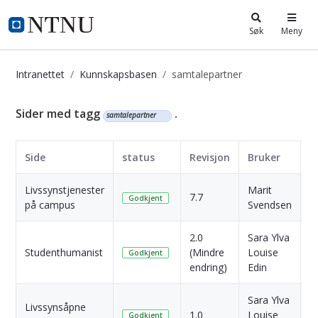
i.ntnu.no
Søk
Meny
Intranettet
Kunnskapsbasen
samtalepartner
Kunnskapsbasen
Sider med tagg
.
samtalepartner
Side
status
Revisjon
Bruker
D
Livssynstjenester
Marit
1
7.7
Godkjent
på campus
Svendsen
s
2.0
Sara Ylva
1
Studenthumanist
(Mindre
Louise
Godkjent
s
endring)
Edin
Sara Ylva
Livssynsåpne
1
1.0
Louise
Godkjent