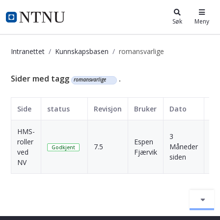
i.ntnu.no
Søk
Meny
Intranettet
Kunnskapsbasen
romansvarlige
Kunnskapsbasen
Sider med tagg
.
romansvarlige
Side
status
Revisjon
Bruker
Dato
HMS-
3
roller
Espen
7.5
Måneder
Skr
Godkjent
ved
Fjærvik
siden
NV