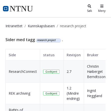
i.ntnu.no
Søk
Meny
Intranettet
Kunnskapsbasen
research project
Kunnskapsbasen
Sider med tagg
.
research project
Side
status
Revisjon
Bruker
Christin
ResearchConnect
2.7
Høiberget
Godkjent
Berndtsson
1.2
Ingrid
REK archiving
(Mindre
Godkjent
Heggland
endring)
Rights of