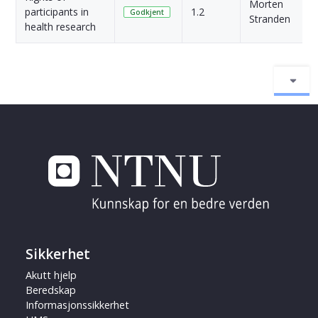
Morten
participants in
1.2
Godkjent
Stranden
health research
Sikkerhet
Akutt hjelp
Beredskap
Informasjonssikkerhet