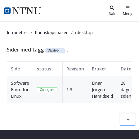
i.ntnu.no
Søk
Meny
Intranettet
Kunnskapsbasen
rdesktop
Kunnskapsbasen
Sider med tagg
.
rdesktop
Side
status
Revisjon
Bruker
Dato
Software
Einar
28
Farm for
1.3
Jørgen
dager
Godkjent
Linux
Haraldseid
siden