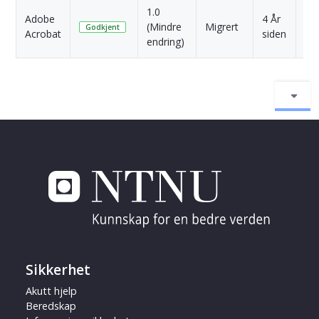
1.0
Adobe
4 År
(Mindre
Migrert
Skr
Godkjent
Acrobat
siden
endring)
Sikkerhet
Akutt hjelp
Beredskap