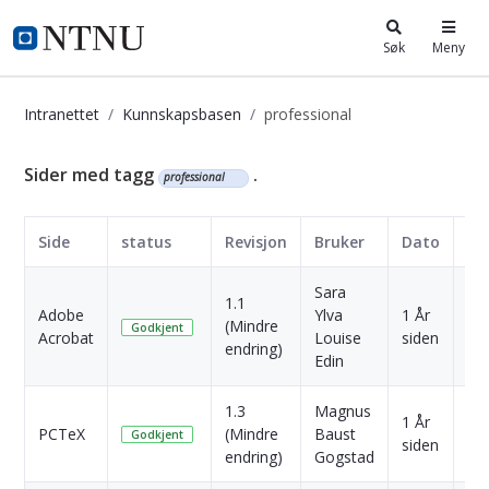
i.ntnu.no
Søk
Meny
Intranettet
Kunnskapsbasen
professional
Kunnskapsbasen
Sider med tagg
.
professional
Side
status
Revisjon
Bruker
Dato
Sara
1.1
Adobe
Ylva
1 År
(Mindre
Skr
Godkjent
Acrobat
Louise
siden
endring)
Edin
1.3
Magnus
1 År
PCTeX
(Mindre
Baust
Skr
Godkjent
siden
endring)
Gogstad