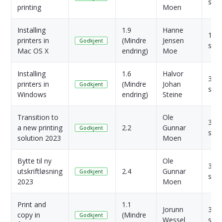
side
printing
Moen
Installing
1.9
Hanne
1 År
printers in
(Mindre
Jensen
Godkjent
side
Mac OS X
endring)
Moe
Installing
1.6
Halvor
3 År
printers in
(Mindre
Johan
Godkjent
side
Windows
endring)
Steine
Transition to
Ole
3 År
a new printing
2.2
Gunnar
Godkjent
side
solution 2023
Moen
Bytte til ny
Ole
3 År
utskriftløsning
2.4
Gunnar
Godkjent
side
2023
Moen
Print and
1.1
Jorunn
3 År
copy in
(Mindre
Godkjent
Wessel
side