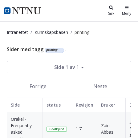
i.ntnu.no
Søk
Meny
Intranettet
Kunnskapsbasen
printing
Kunnskapsbasen
Sider med tagg
.
printing
Side 1 av 1
Forrige
Neste
Side
status
Revisjon
Bruker
Dat
Orakel -
3
Frequently
Zain
1.7
Mån
Godkjent
asked
Abbas
side