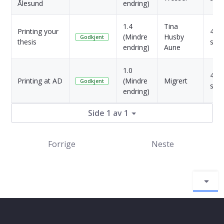
Ålesund
endring)
1.4
Tina
Printing your
4 År
(Mindre
Husby
Godkjent
thesis
side
endring)
Aune
1.0
4 År
Printing at AD
(Mindre
Migrert
Godkjent
side
endring)
Side 1 av 1
Forrige
Neste