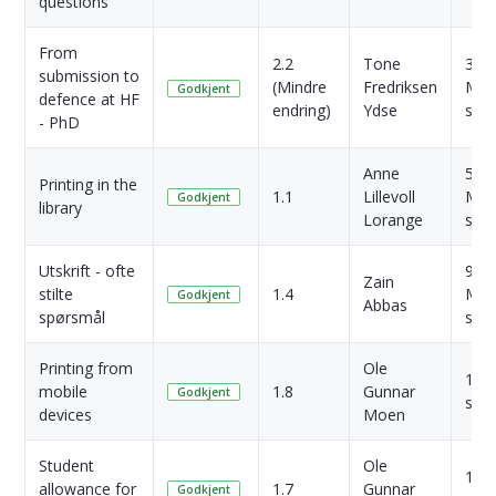
questions
From
2.2
Tone
3
submission to
(Mindre
Fredriksen
Mån
Godkjent
defence at HF
endring)
Ydse
side
- PhD
Anne
5
Printing in the
1.1
Lillevoll
Mån
Godkjent
library
Lorange
side
Utskrift - ofte
9
Zain
stilte
1.4
Mån
Godkjent
Abbas
spørsmål
side
Printing from
Ole
1 År
mobile
1.8
Gunnar
Godkjent
side
devices
Moen
Student
Ole
1 År
allowance for
1.7
Gunnar
Godkjent