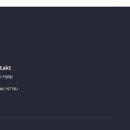
takt
 Hjelp
akt NTNU