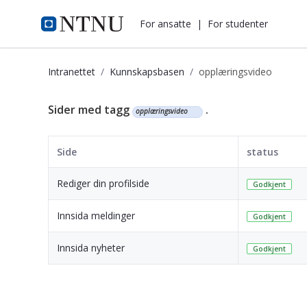
i.ntnu.no
For ansatte
|
For studenter
Intranettet
Kunnskapsbasen
opplæringsvideo
Kunnskapsbasen
Sider med tagg
.
opplæringsvideo
Side
status
Rediger din profilside
Godkjent
Innsida meldinger
Godkjent
Innsida nyheter
Godkjent