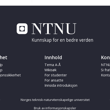
het
Innhold
Kon
lp
Tema A-Å
NTNU
ap
Wikisøk
Si fra!
jonssikkerhet
For studenter
Kont
For ansatte
Innsida introduksjon
Norges teknisk-naturvitenskapelige universitet
Bruk av informasjonskapsler