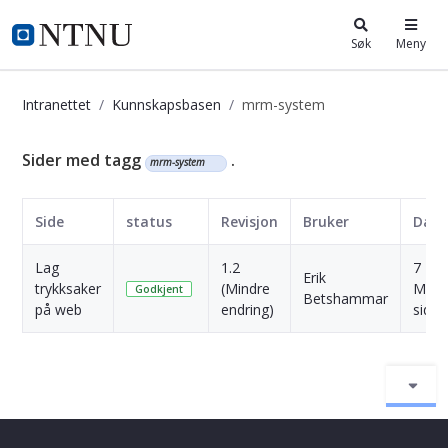
i.ntnu.no
Søk
Meny
Intranettet
Kunnskapsbasen
mrm-system
Kunnskapsbasen
Sider med tagg
.
mrm-system
Side
status
Revisjon
Bruker
Dato
Lag
1.2
7
Erik
trykksaker
(Mindre
Måne
Godkjent
Betshammar
på web
endring)
siden