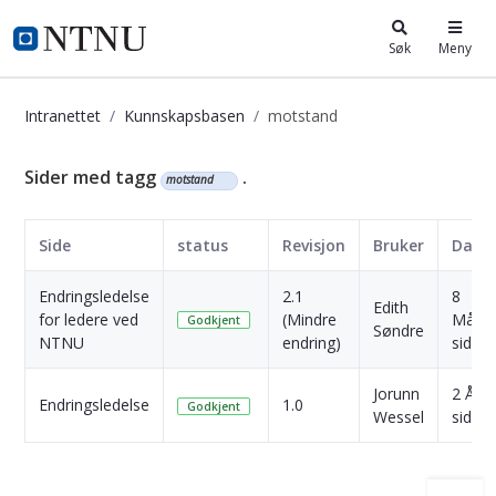
i.ntnu.no
Søk
Meny
Intranettet
Kunnskapsbasen
motstand
Kunnskapsbasen
Sider med tagg
.
motstand
Side
status
Revisjon
Bruker
Dato
Endringsledelse
2.1
8
Edith
for ledere ved
(Mindre
Måne
Godkjent
Søndre
NTNU
endring)
siden
Jorunn
2 År
Endringsledelse
1.0
Godkjent
Wessel
siden