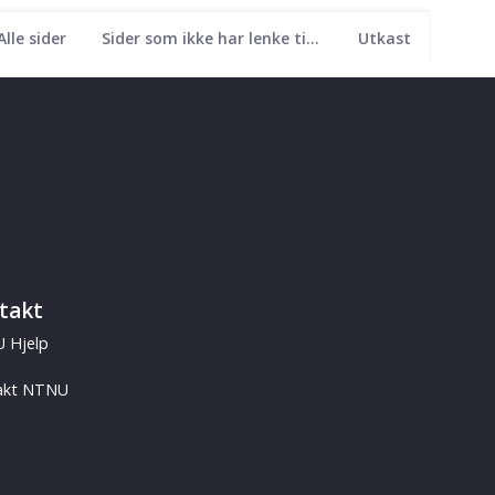
Alle sider
Sider som ikke har lenke til seg
Utkast
takt
 Hjelp
akt NTNU