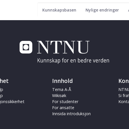
Kunnskapsbasen
Nylige endringer
het
Innhold
Kon
lp
Tema A-Å
NTNU
ap
Wikisøk
Si fra!
jonssikkerhet
For studenter
Kont
For ansatte
Innsida introduksjon