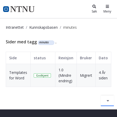
i.ntnu.no
Søk
Meny
Intranettet
Kunnskapsbasen
minutes
Kunnskapsbasen
Sider med tagg
.
minutes
Side
status
Revisjon
Bruker
Dato
1.0
Templates
4 År
(Mindre
Migrert
S
Godkjent
for Word
siden
endring)