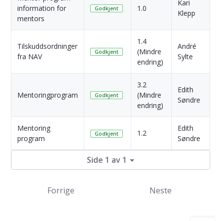
Kari
1
information for
1.0
Godkjent
Klepp
s
mentors
1.4
6
Tilskuddsordninger
André
(Mindre
M
Godkjent
fra NAV
Sylte
endring)
s
3.2
Edith
1
Mentoringprogram
(Mindre
Godkjent
Søndre
s
endring)
Mentoring
Edith
3
1.2
Godkjent
program
Søndre
s
Side 1 av 1
Forrige
Neste