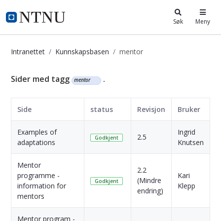
i.ntnu.no
Søk
Meny
Intranettet
Kunnskapsbasen
mentor
Kunnskapsbasen
Sider med tagg
.
mentor
Side
status
Revisjon
Bruker
D
Examples of
Ingrid
1
2.5
Godkjent
adaptations
Knutsen
s
Mentor
2.2
programme -
Kari
1
(Mindre
Godkjent
information for
Klepp
s
endring)
mentors
Mentor program -