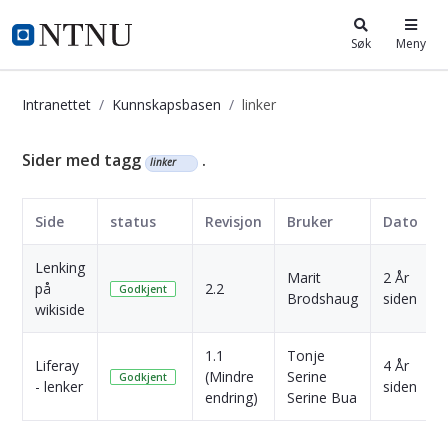
i.ntnu.no
Søk
Meny
Intranettet
Kunnskapsbasen
linker
Kunnskapsbasen
Sider med tagg
.
linker
Side
status
Revisjon
Bruker
Dato
Lenking
Marit
2 År
på
2.2
Godkjent
Brodshaug
siden
wikiside
1.1
Tonje
Liferay
4 År
(Mindre
Serine
Godkjent
- lenker
siden
endring)
Serine Bua