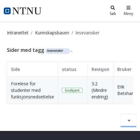
i.ntnu.no
Søk
Meny
Intranettet
Kunnskapsbasen
lesevansker
Kunnskapsbasen
Sider med tagg
.
lesevansker
Side
status
Revisjon
Bruker
Forelese for
3.2
Erik
studenter med
(Mindre
Godkjent
Betshamm
funksjonsnedsettelse
endring)