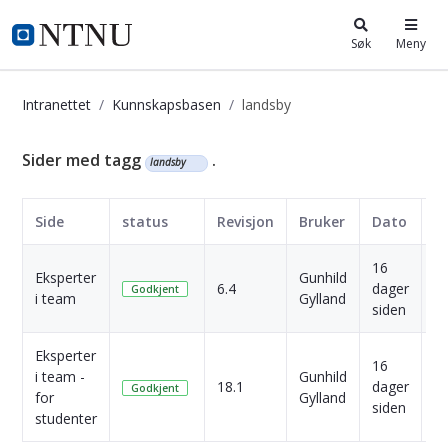
i.ntnu.no
Søk
Meny
Intranettet
Kunnskapsbasen
landsby
Kunnskapsbasen
Sider med tagg
.
landsby
Side
status
Revisjon
Bruker
Dato
16
Eksperter
Gunhild
6.4
dager
Sk
Godkjent
i team
Gylland
siden
Eksperter
16
i team -
Gunhild
18.1
dager
Sk
Godkjent
for
Gylland
siden
studenter