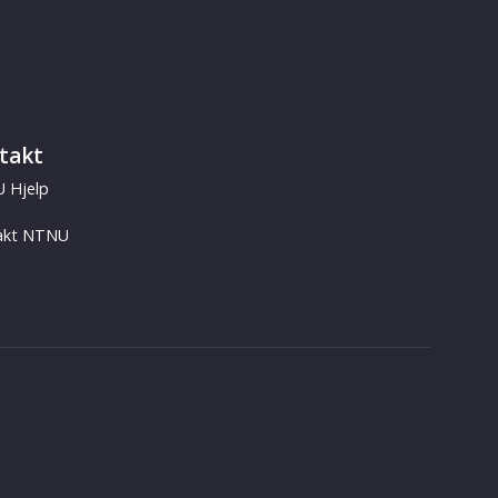
takt
 Hjelp
akt NTNU