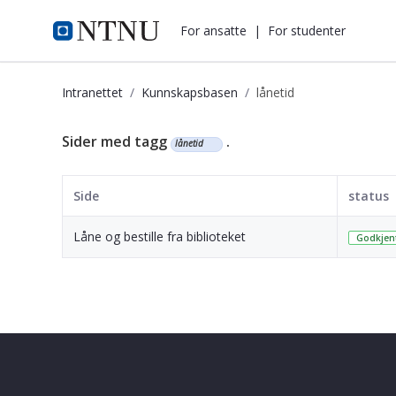
i.ntnu.no
For ansatte
|
For studenter
Intranettet
Kunnskapsbasen
lånetid
Kunnskapsbasen
Sider med tagg
.
lånetid
Side
status
Låne og bestille fra biblioteket
Godkjen