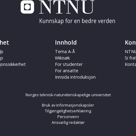
het
Innhold
Kon
lp
Tema A-Å
NTNU
ap
Wikisøk
Si fra!
jonssikkerhet
For studenter
Kont
For ansatte
Innsida introduksjon
Norges teknisk-naturvitenskapelige universitet
Bruk av informasjonskapsler
Tilgjengelighetserklæring
Personvern
Ansvarlig redaktør