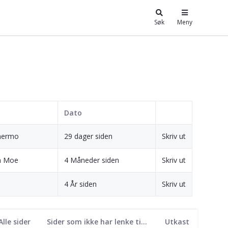
Søk
Meny
Dato
mermo
29 dager siden
Skriv ut
n Moe
4 Måneder siden
Skriv ut
4 År siden
Skriv ut
Alle sider
Sider som ikke har lenke til seg
Utkast