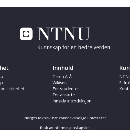
het
Innhold
Kon
lp
Tema A-Å
NTNU
ap
Wikisøk
Si fra!
jonssikkerhet
For studenter
Kont
For ansatte
Innsida introduksjon
Norges teknisk-naturvitenskapelige universitet
Bruk av informasjonskapsler