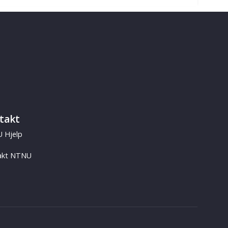
takt
 Hjelp
akt NTNU