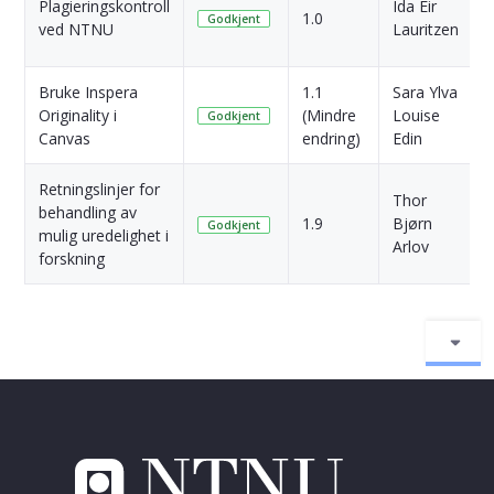
Plagieringskontroll
Ida Eir
1.0
Godkjent
ved NTNU
Lauritzen
s
Bruke Inspera
1.1
Sara Ylva
1
Originality i
(Mindre
Louise
Godkjent
s
Canvas
endring)
Edin
Retningslinjer for
Thor
behandling av
2
1.9
Bjørn
Godkjent
mulig uredelighet i
s
Arlov
forskning