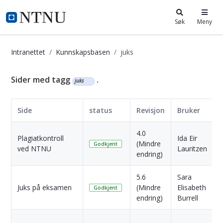
i.ntnu.no
Søk
Meny
Intranettet
Kunnskapsbasen
juks
Kunnskapsbasen
Sider med tagg
.
juks
Side
status
Revisjon
Bruker
4.0
Plagiatkontroll
Ida Eir
(Mindre
Godkjent
ved NTNU
Lauritzen
s
endring)
5.6
Sara
Juks på eksamen
(Mindre
Elisabeth
Godkjent
endring)
Burrell
s