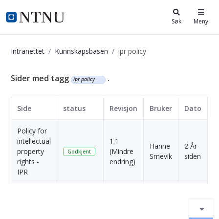
i.ntnu.no
Søk
Meny
Intranettet
Kunnskapsbasen
ipr policy
Kunnskapsbasen
Sider med tagg
.
ipr policy
Side
status
Revisjon
Bruker
Dato
Policy for
intellectual
1.1
Hanne
2 År
property
(Mindre
S
Godkjent
Smevik
siden
rights -
endring)
IPR