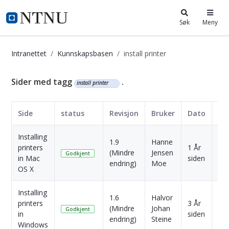
i.ntnu.no
Søk
Meny
Intranettet
Kunnskapsbasen
install printer
Kunnskapsbasen
Sider med tagg
.
install printer
Side
status
Revisjon
Bruker
Dato
Installing
1.9
Hanne
printers
1 År
(Mindre
Jensen
Skr
Godkjent
in Mac
siden
endring)
Moe
OS X
Installing
1.6
Halvor
printers
3 År
(Mindre
Johan
Skr
Godkjent
in
siden
endring)
Steine
Windows