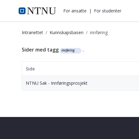
i.ntnu.no
For ansatte
|
For studenter
Intranettet
Kunnskapsbasen
innføring
Kunnskapsbasen
Sider med tagg
.
innføring
Side
NTNU Sak - Innføringsprosjekt