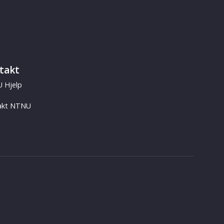
takt
 Hjelp
akt NTNU