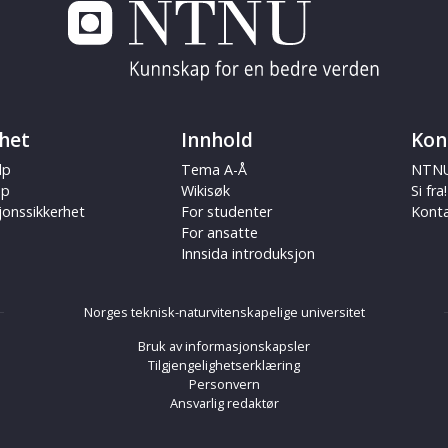
het
Innhold
Kon
lp
Tema A-Å
NTNU
ap
Wikisøk
Si fra!
jonssikkerhet
For studenter
Kont
For ansatte
Innsida introduksjon
Norges teknisk-naturvitenskapelige universitet
Bruk av informasjonskapsler
Tilgjengelighetserklæring
Personvern
Ansvarlig redaktør