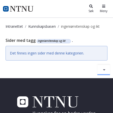
i.ntnu.no
Søk
Meny
Intranettet
Kunnskapsbasen
ingeniørvitenskap og ikt
Kunnskapsbasen
Sider med tagg
.
ingeniørvitenskap og ikt
Det finnes ingen sider med denne kategorien.