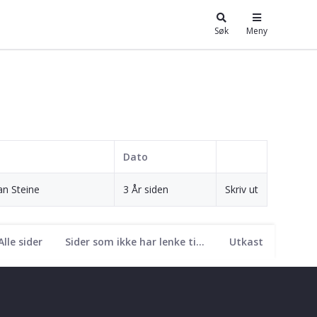
Søk
Meny
Dato
an Steine
3 År siden
Skriv ut
Alle sider
Sider som ikke har lenke til seg
Utkast