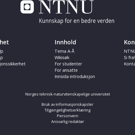
het
Innhold
Kon
lp
Tema A-Å
NTNU
ap
Wikisøk
Si fra!
jonssikkerhet
For studenter
Kont
For ansatte
Innsida introduksjon
Norges teknisk-naturvitenskapelige universitet
Bruk av informasjonskapsler
Tilgjengelighetserklæring
Personvern
Ansvarlig redaktør