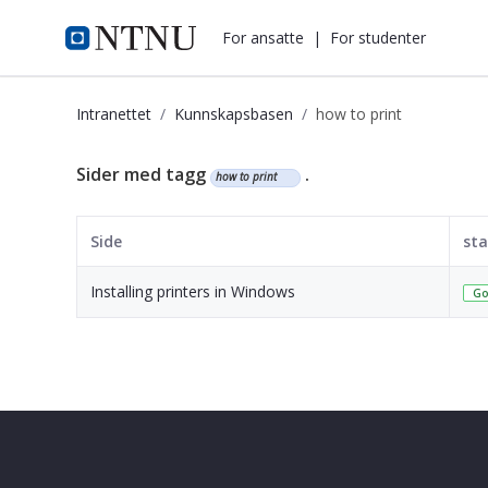
i.ntnu.no
For ansatte
|
For studenter
Intranettet
Kunnskapsbasen
how to print
Kunnskapsbasen
Sider med tagg
.
how to print
Side
sta
Installing printers in Windows
Go