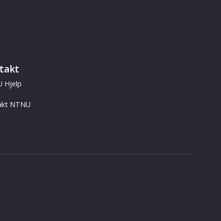
takt
 Hjelp
akt NTNU