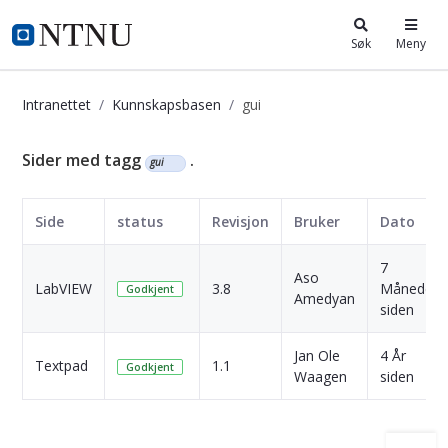
i.ntnu.no
Søk
Meny
Intranettet
Kunnskapsbasen
gui
Kunnskapsbasen
Sider med tagg
.
gui
Side
status
Revisjon
Bruker
Dato
7
Aso
LabVIEW
3.8
Måneder
Godkjent
Amedyan
siden
Jan Ole
4 År
Textpad
1.1
Godkjent
Waagen
siden