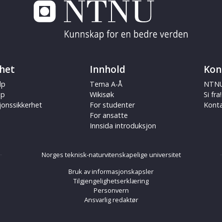
het
Innhold
Kon
lp
Tema A-Å
NTNU
ap
Wikisøk
Si fra!
jonssikkerhet
For studenter
Kont
For ansatte
Innsida introduksjon
Norges teknisk-naturvitenskapelige universitet
Bruk av informasjonskapsler
Tilgjengelighetserklæring
Personvern
Ansvarlig redaktør