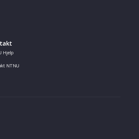
takt
 Hjelp
akt NTNU