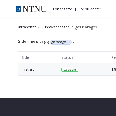
i.ntnu.no
For ansatte
|
For studenter
Intranettet
Kunnskapsbasen
gas leakages
Kunnskapsbasen
Sider med tagg
.
gas leakages
Side
status
Re
First aid
1.
Godkjent