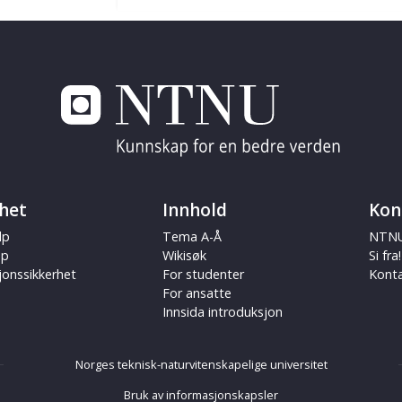
het
Innhold
Kon
lp
Tema A-Å
NTNU
ap
Wikisøk
Si fra!
jonssikkerhet
For studenter
Kont
For ansatte
Innsida introduksjon
Norges teknisk-naturvitenskapelige universitet
Bruk av informasjonskapsler