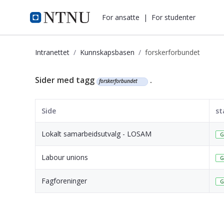
i.ntnu.no
For ansatte
|
For studenter
Intranettet
Kunnskapsbasen
forskerforbundet
Kunnskapsbasen
Sider med tagg
.
forskerforbundet
Side
st
Lokalt samarbeidsutvalg - LOSAM
G
Labour unions
G
Fagforeninger
G