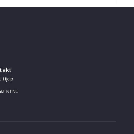
takt
 Hjelp
akt NTNU