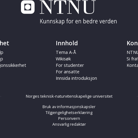
het
Innhold
Kon
lp
Tema A-Å
NTNU
ap
Wikisøk
Si fra!
jonssikkerhet
For studenter
Kont
For ansatte
Innsida introduksjon
Norges teknisk-naturvitenskapelige universitet
Bruk av informasjonskapsler
Tilgjengelighetserklæring
Personvern
Ansvarlig redaktør