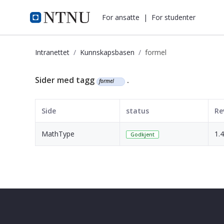
i.ntnu.no
For ansatte
|
For studenter
Intranettet
Kunnskapsbasen
formel
Kunnskapsbasen
Sider med tagg
.
formel
Side
status
Re
MathType
1.
Godkjent