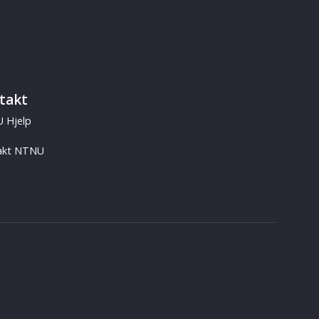
takt
 Hjelp
akt NTNU