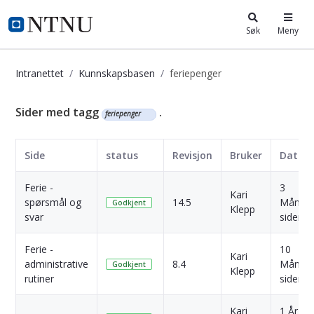
i.ntnu.no
Søk
Meny
Intranettet
Kunnskapsbasen
feriepenger
Kunnskapsbasen
Sider med tagg
.
feriepenger
Side
status
Revisjon
Bruker
Dato
Ferie -
3
Kari
spørsmål og
14.5
Måned
Godkjent
Klepp
svar
siden
Ferie -
10
Kari
administrative
8.4
Måned
Godkjent
Klepp
rutiner
siden
Kari
1 År