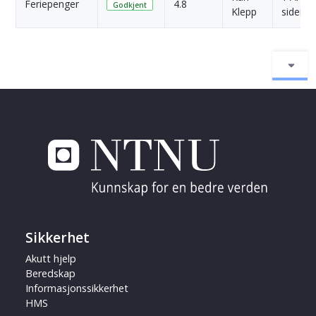
Feriepenger
4.8
Godkjent
Klepp
siden
Sikkerhet
Akutt hjelp
Beredskap
Informasjonssikkerhet
HMS