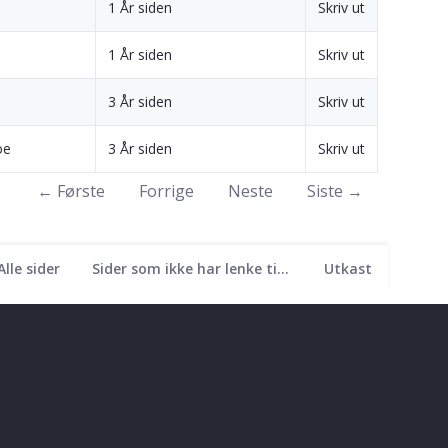
1 År siden
Skriv ut
1 År siden
Skriv ut
3 År siden
Skriv ut
oe
3 År siden
Skriv ut
← Første
Forrige
Neste
Siste →
Alle sider
Sider som ikke har lenke til seg
Utkast