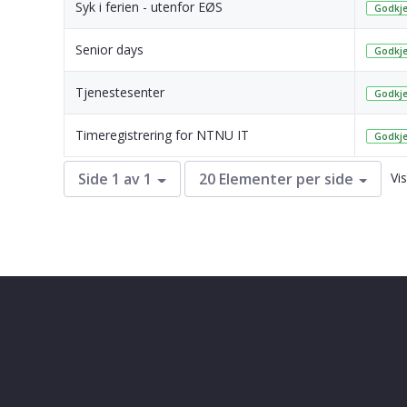
Syk i ferien - utenfor EØS
Godkje
Senior days
Godkje
Tjenestesenter
Godkje
Timeregistrering for NTNU IT
Godkje
Vis
Side 1 av 1
20 Elementer per side