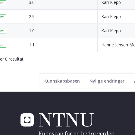
3.0
Kari Klepp
nt
2.9
Kari Klepp
nt
1.0
Kari Klepp
nt
1.1
Hanne Jensen M
nt
er 8 resultat.
Kunnskapsbasen
Nylige endringer