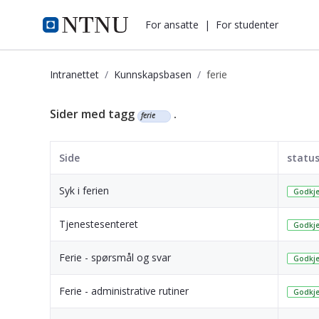
i.ntnu.no
For ansatte
|
For studenter
Intranettet
Kunnskapsbasen
ferie
Kunnskapsbasen
Sider med tagg
.
ferie
Side
statu
Syk i ferien
Godkje
Tjenestesenteret
Godkje
Ferie - spørsmål og svar
Godkje
Ferie - administrative rutiner
Godkje