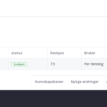
status
Revisjon
Bruker
7.5
Per Henning
Godkjent
Kunnskapsbasen
Nylige endringer