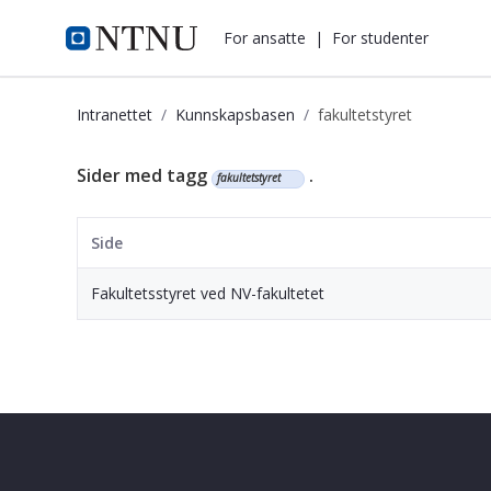
i.ntnu.no
For ansatte
|
For studenter
Intranettet
Kunnskapsbasen
fakultetstyret
Kunnskapsbasen
Sider med tagg
.
fakultetstyret
Side
Fakultetsstyret ved NV-fakultetet