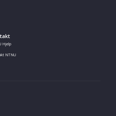
takt
 Hjelp
akt NTNU