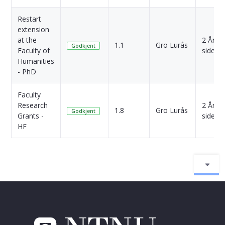
Restart
extension
at the
2 År
1.1
Gro Lurås
Godkjent
Faculty of
siden
Humanities
- PhD
Faculty
Research
2 År
1.8
Gro Lurås
Godkjent
Grants -
siden
HF