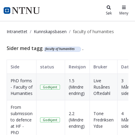
i.ntnu.no
Søk
Meny
Intranettet
Kunnskapsbasen
faculty of humanities
Kunnskapsbasen
Sider med tagg
.
faculty of humanities
Side
status
Revisjon
Bruker
Dato
PhD forms
1.5
Live
3
- Faculty of
(Mindre
Rusånes
Måned
Godkjent
Humanities
endring)
Oftedahl
siden
From
submission
2.2
Tone
4
to defence
(Mindre
Fredriksen
Måned
Godkjent
at HF -
endring)
Ydse
siden
PhD