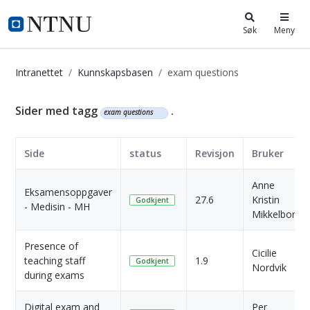
i.ntnu.no
Søk
Meny
Intranettet
Kunnskapsbasen
exam questions
Kunnskapsbasen
Sider med tagg
.
exam questions
Side
status
Revisjon
Bruker
Anne
Eksamensoppgaver
27.6
Kristin
Godkjent
- Medisin - MH
Mikkelborg
Presence of
Cicilie
teaching staff
1.9
Godkjent
Nordvik
during exams
Digital exam and
Per