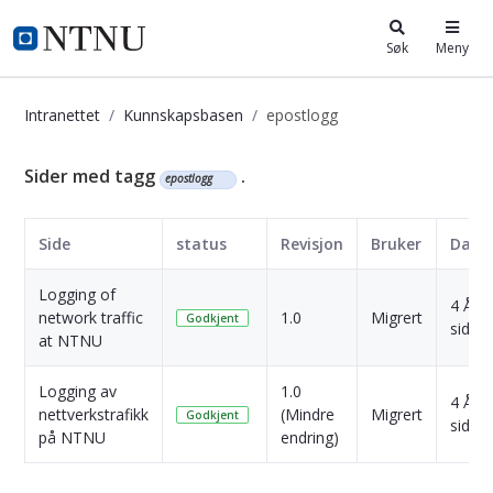
i.ntnu.no
Søk
Meny
Intranettet
Kunnskapsbasen
epostlogg
Kunnskapsbasen
Sider med tagg
.
epostlogg
Side
status
Revisjon
Bruker
Dato
Logging of
4 År
network traffic
1.0
Migrert
Godkjent
siden
at NTNU
Logging av
1.0
4 År
nettverkstrafikk
(Mindre
Migrert
Godkjent
siden
på NTNU
endring)