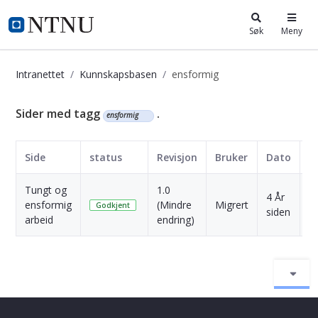
i.ntnu.no
Søk
Meny
Intranettet
Kunnskapsbasen
ensformig
Kunnskapsbasen
Sider med tagg
.
ensformig
Side
status
Revisjon
Bruker
Dato
Tungt og
1.0
4 År
ensformig
(Mindre
Migrert
Sk
Godkjent
siden
arbeid
endring)