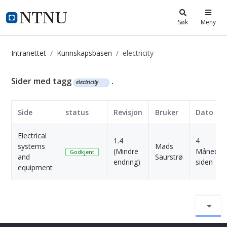
i.ntnu.no
Søk
Meny
Intranettet
Kunnskapsbasen
electricity
Kunnskapsbasen
Sider med tagg
.
electricity
Side
status
Revisjon
Bruker
Dato
Electrical
1.4
4
systems
Mads
(Mindre
Måneder
Godkjent
and
Saurstrø
endring)
siden
equipment