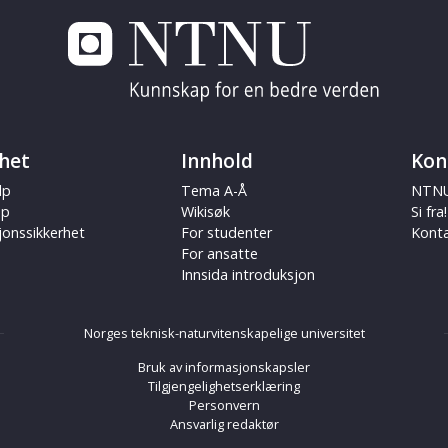
het
Innhold
Kon
lp
Tema A-Å
NTNU
ap
Wikisøk
Si fra!
jonssikkerhet
For studenter
Kont
For ansatte
Innsida introduksjon
Norges teknisk-naturvitenskapelige universitet
Bruk av informasjonskapsler
Tilgjengelighetserklæring
Personvern
Ansvarlig redaktør