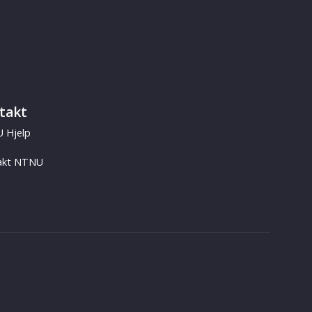
takt
 Hjelp
akt NTNU