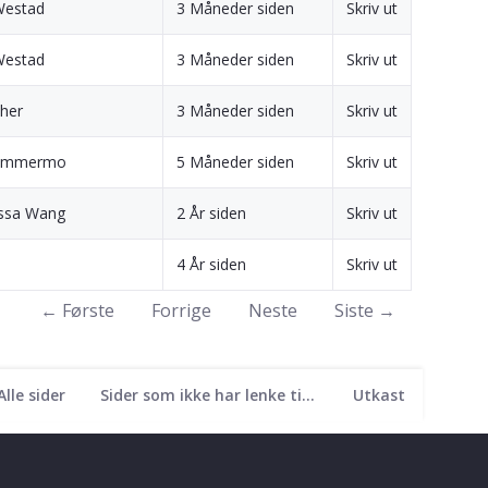
Westad
3 Måneder siden
Skriv ut
Westad
3 Måneder siden
Skriv ut
her
3 Måneder siden
Skriv ut
hammermo
5 Måneder siden
Skriv ut
issa Wang
2 År siden
Skriv ut
4 År siden
Skriv ut
← Første
Forrige
Neste
Siste →
Alle sider
Sider som ikke har lenke til seg
Utkast