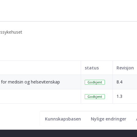
etssykehuset
status
Revisjon
t for medisin og helsevitenskap
8.4
Godkjent
1.3
Godkjent
Kunnskapsbasen
Nylige endringer