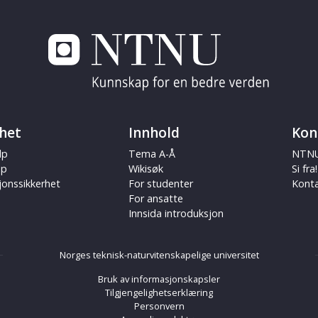
het
Innhold
Kon
lp
Tema A-Å
NTNU
ap
Wikisøk
Si fra!
jonssikkerhet
For studenter
Kont
For ansatte
Innsida introduksjon
Norges teknisk-naturvitenskapelige universitet
Bruk av informasjonskapsler
Tilgjengelighetserklæring
Personvern