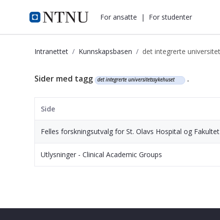
i.ntnu.no
For ansatte
|
For studenter
Intranettet
Kunnskapsbasen
det integrerte universit
Kunnskapsbasen
Sider med tagg
.
det integrerte universitetssykehuset
Side
Felles forskningsutvalg for St. Olavs Hospital og Fakulte
Utlysninger - Clinical Academic Groups