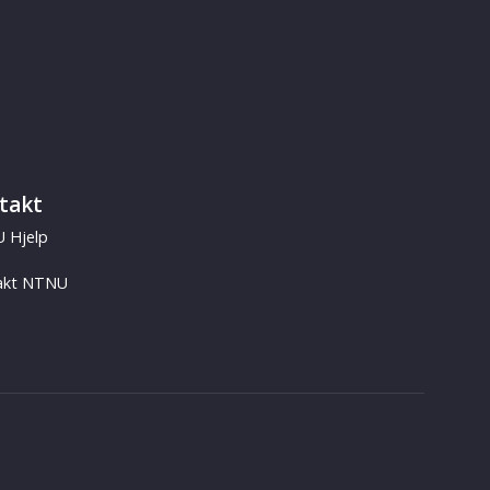
takt
 Hjelp
akt NTNU