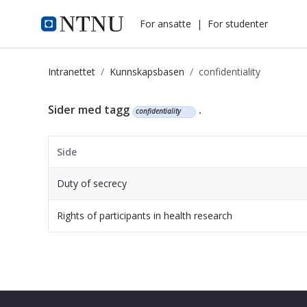
i.ntnu.no
For ansatte
|
For studenter
Intranettet
Kunnskapsbasen
confidentiality
Kunnskapsbasen
Sider med tagg
.
confidentiality
Side
Duty of secrecy
Rights of participants in health research