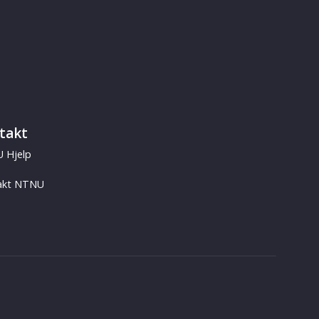
takt
 Hjelp
akt NTNU