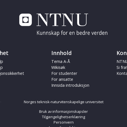
het
Innhold
Kon
lp
Tema A-Å
NTNU
ap
Wikisøk
Si fra!
jonssikkerhet
For studenter
Kont
For ansatte
Innsida introduksjon
Norges teknisk-naturvitenskapelige universitet
Bruk av informasjonskapsler
Tilgjengelighetserklæring
Personvern