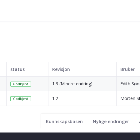
status
Revisjon
Bruker
1.3 (Mindre endring)
Edith Søn
Godkjent
1.2
Morten S
Godkjent
Kunnskapsbasen
Nylige endringer