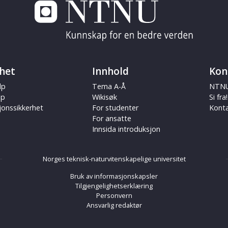
het
Innhold
Kon
lp
Tema A-Å
NTNU
ap
Wikisøk
Si fra!
jonssikkerhet
For studenter
Kont
For ansatte
Innsida introduksjon
Norges teknisk-naturvitenskapelige universitet
Bruk av informasjonskapsler
Tilgjengelighetserklæring
Personvern
Ansvarlig redaktør