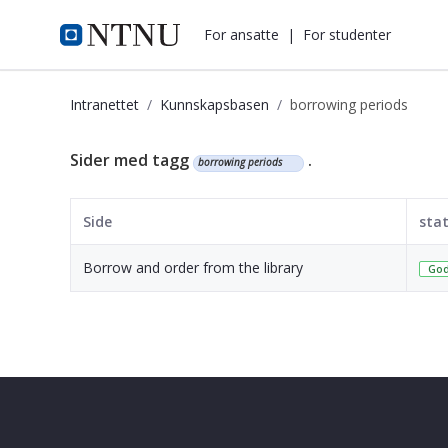
i.ntnu.no
For ansatte
|
For studenter
Intranettet
Kunnskapsbasen
borrowing periods
Kunnskapsbasen
Sider med tagg
.
borrowing periods
Side
sta
Borrow and order from the library
God