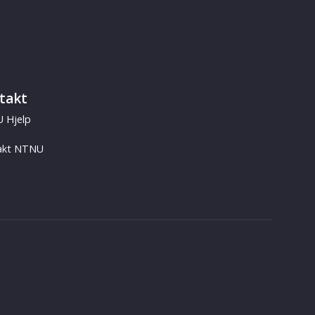
takt
 Hjelp
akt NTNU