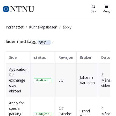
i.ntnu.no
Søk
Meny
Intranettet
Kunnskapsbasen
apply
Kunnskapsbasen
Sider med tagg
.
apply
Side
status
Revisjon
Bruker
Dato
Application
for
3
Johanne
exchange
5.3
Månede
Godkjent
Aarnseth
stay
siden
abroad
Apply for
special
2.7
4
Trond
parking
(Mindre
Månede
Godkjent