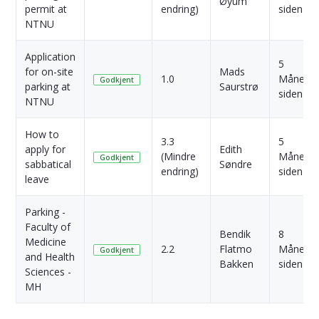
Øyum
permit at
endring)
siden
NTNU
Application
5
for on-site
Mads
1.0
Månede
Godkjent
parking at
Saurstrø
siden
NTNU
How to
3.3
5
apply for
Edith
(Mindre
Månede
Godkjent
sabbatical
Søndre
endring)
siden
leave
Parking -
Faculty of
Bendik
8
Medicine
2.2
Flatmo
Månede
Godkjent
and Health
Bakken
siden
Sciences -
MH