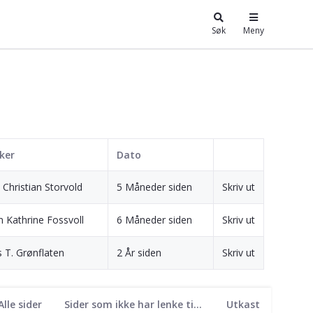
Søk
Meny
ker
Dato
 Christian Storvold
5 Måneder siden
Skriv ut
en Kathrine Fossvoll
6 Måneder siden
Skriv ut
s T. Grønflaten
2 År siden
Skriv ut
Alle sider
Sider som ikke har lenke til seg
Utkast