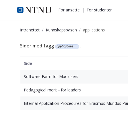
i.ntnu.no
For ansatte
|
For studenter
Intranettet
Kunnskapsbasen
applications
Kunnskapsbasen
Sider med tagg
.
applications
Side
Software Farm for Mac users
Pedagogical merit - for leaders
Internal Application Procedures for Erasmus Mundus Par