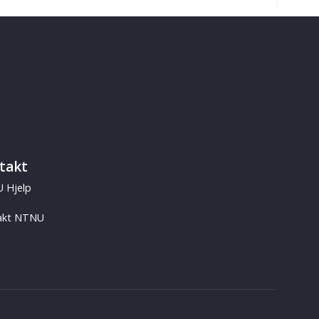
takt
 Hjelp
akt NTNU