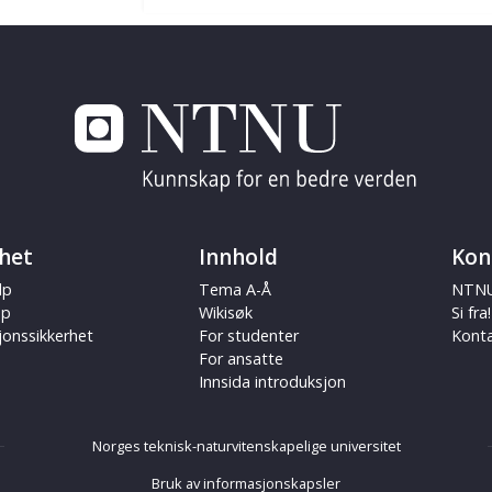
het
Innhold
Kon
lp
Tema A-Å
NTNU
ap
Wikisøk
Si fra!
jonssikkerhet
For studenter
Kont
For ansatte
Innsida introduksjon
Norges teknisk-naturvitenskapelige universitet
Bruk av informasjonskapsler