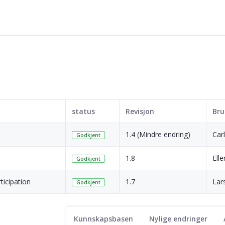
status
Revisjon
Bru
1.4 (Mindre endring)
Carl
Godkjent
1.8
Ell
Godkjent
ticipation
1.7
Lar
Godkjent
Kunnskapsbasen
Nylige endringer