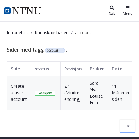
i.ntnu.no
Søk
Meny
Intranettet
Kunnskapsbasen
account
Kunnskapsbasen
Sider med tagg
.
account
Side
status
Revisjon
Bruker
Dato
Sara
Create
2.1
11
Ylva
a user
(Mindre
Måneder
Godkjent
Louise
account
endring)
siden
Edin