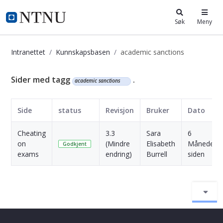
i.ntnu.no
Søk
Meny
Intranettet
Kunnskapsbasen
academic sanctions
Kunnskapsbasen
Sider med tagg
.
academic sanctions
Side
status
Revisjon
Bruker
Dato
Cheating
3.3
Sara
6
on
(Mindre
Elisabeth
Måneder
Godkjent
exams
endring)
Burrell
siden