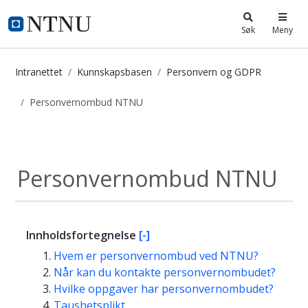
i.ntnu.no
Søk
Meny
Intranettet
Kunnskapsbasen
Personvern og GDPR
Personvernombud NTNU
Personvernombud NTNU - Kunnska
Personvern og GDPR
Personvernombud NTNU
Innholdsfortegnelse
[-]
Hvem er personvernombud ved NTNU?
Når kan du kontakte personvernombudet?
Hvilke oppgaver har personvernombudet?
Taushetsplikt