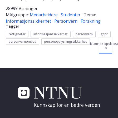
28999 Visninger
Målgruppe:
Medarbeidere
Studenter
Tema:
Informasjonssikkerhet
Personvern
Forskning
Tagger
rettigheter
informasjonssikkerhet
personvern
gdpr
personvernombud
personopplysningssikkerhet
Kunnskapsbas