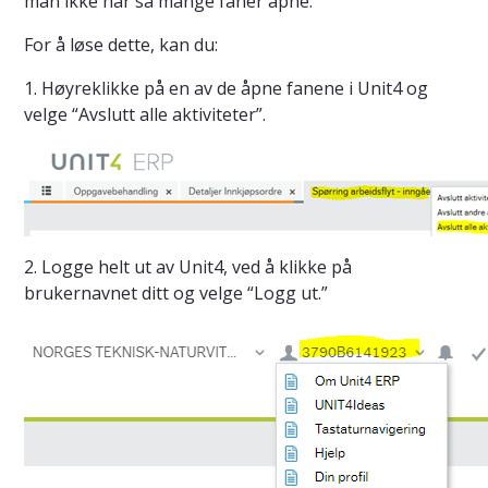
man ikke har så mange faner åpne.
For å løse dette, kan du:
1. Høyreklikke på en av de åpne fanene i Unit4 og
velge “Avslutt alle aktiviteter”.
2. Logge helt ut av Unit4, ved å klikke på
brukernavnet ditt og velge “Logg ut.”