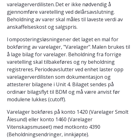
varelagerverdilisten. Det er ikke nødvendig å
gjennomføre varetelling ved delårsavslutning.
Beholdning av varer skal måles til laveste verdi av
anskaffelseskost og salgspris.
I omposteringsløsningen er det laget en mal for
bokføring av varelager, "Varelager". Malen brukes til
å lage bilag for varelager. Beholdning fra forrige
varetelling skal tilbakeføres og ny beholdning
registreres. Periodeavslutter ved enhet laster opp
varelagerverdilisten som dokumentasjon og
attesterer bilagene i Unit 4. Bilaget sendes på
ordinær bilagsflyt til BDM og må være anvist før
modulene lukkes (cutoff).
Varelager bokføres på konto 1420 (Varelager Smolt
Ålesund) eller konto 1460 (Varelager
Vitenskapsmuseet) med motkonto 4390
(Beholdningsendringer, innkjøpte).