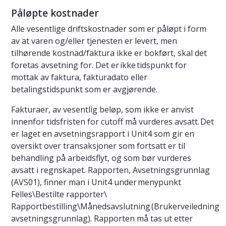
Påløpte kostnader
Alle vesentlige driftskostnader som er påløpt i form
av at varen og/eller tjenesten er levert, men
tilhørende kostnad/faktura ikke er bokført, skal det
foretas avsetning for. Det er ikke tidspunkt for
mottak av faktura, fakturadato eller
betalingstidspunkt som er avgjørende.
Fakturaer, av vesentlig beløp, som ikke er anvist
innenfor tidsfristen for cutoff må vurderes avsatt. Det
er laget en avsetningsrapport i Unit4 som gir en
oversikt over transaksjoner som fortsatt er til
behandling på arbeidsflyt, og som bør vurderes
avsatt i regnskapet. Rapporten, Avsetningsgrunnlag
(AVS01), finner man i Unit4 under menypunkt
Felles\Bestilte rapporter\
Rapportbestilling\Månedsavslutning (Brukerveiledning
avsetningsgrunnlag). Rapporten må tas ut etter