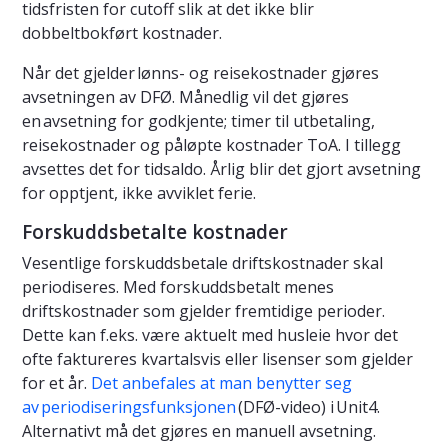
tidsfristen for cutoff slik at det ikke blir
dobbeltbokført kostnader.
Når det gjelder lønns- og reisekostnader gjøres
avsetningen av DFØ. Månedlig vil det gjøres
en avsetning for godkjente; timer til utbetaling,
reisekostnader og påløpte kostnader ToA. I tillegg
avsettes det for tidsaldo. Årlig blir det gjort avsetning
for opptjent, ikke avviklet ferie.
Forskuddsbetalte kostnader
Vesentlige forskuddsbetale driftskostnader skal
periodiseres. Med forskuddsbetalt menes
driftskostnader som gjelder fremtidige perioder.
Dette kan f.eks. være aktuelt med husleie hvor det
ofte faktureres kvartalsvis eller lisenser som gjelder
for et år.
Det anbefales at man benytter seg
av periodiseringsfunksjonen
(DFØ-video) i Unit4.
Alternativt må det gjøres en manuell avsetning.