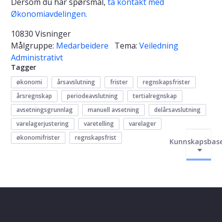
Dersom du har spørsmål,
ta kontakt med
Økonomiavdelingen.
10830 Visninger
Målgruppe:
Medarbeidere
Tema:
Veiledning
Administrativt
Tagger
økonomi
årsavslutning
frister
regnskapsfrister
årsregnskap
periodeavslutning
tertialregnskap
avsetningsgrunnlag
manuell avsetning
delårsavslutning
varelagerjustering
varetelling
varelager
økonomifrister
regnskapsfrist
Kunnskapsbas