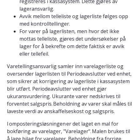
registreres i kassasystem. Dette gjøres av
lageransvarlig.
Avvik mellom telleliste og lagerliste følges opp
med kontrolltellinger.
For varer på lagerlisten, men hvor det ikke
mottas telleliste, gjøres det undersøkelser på
lager for å bekrefte om dette faktisk er avvik
eller tellefeil.
Varetellingsansvarlig samler inn varelagerliste og
oversender lagerlisten til Periodeavslutter ved enhet,
som sikrer at korrigering av lagerliste i kassasystem
blir utført. Periodeavslutter ved enhet gjør
ukuransvurdering. Ukurante varer nedskrives til
forventet salgspris. Beholdning av varer skal måles til
laveste verdi av anskaffelseskost og salgspris.
I omposteringsløsningen er det laget en mal for
bokføring av varelager, "Varelager". Malen brukes til
å lage bilag for varelager. Beholdning fra forrige