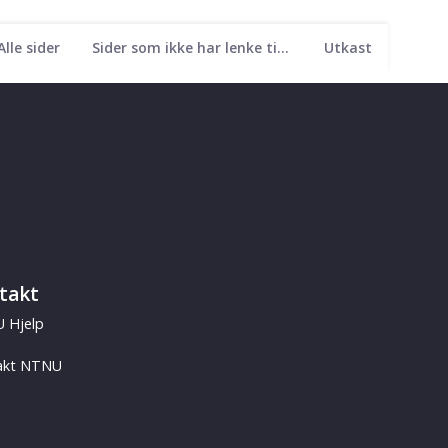
Alle sider
Sider som ikke har lenke til seg
Utkast
takt
 Hjelp
akt NTNU