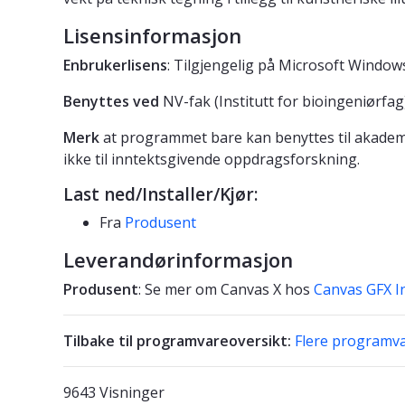
Lisensinformasjon
Enbrukerlisens
: Tilgjengelig på Microsoft Windo
Benyttes ved
NV-fak (Institutt for bioingeniørfag
Merk
at programmet bare kan benyttes til akademi
ikke til inntektsgivende oppdragsforskning.
Last ned/Installer/Kjør:
Fra
Produsent
Leverandørinformasjon
Produsent
: Se mer om Canvas X hos
Canvas GFX In
Tilbake til programvareoversikt:
Flere programv
9643 Visninger