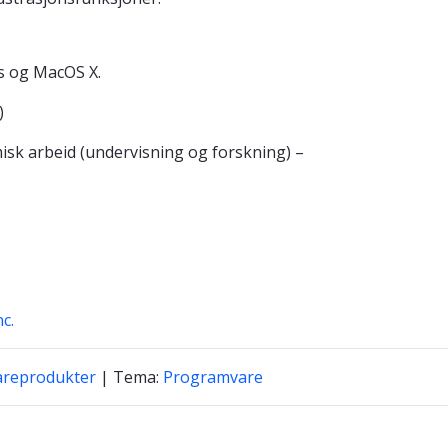
ws og MacOS X.
)
sk arbeid (undervisning og forskning) –
c.
areprodukter
| Tema:
Programvare