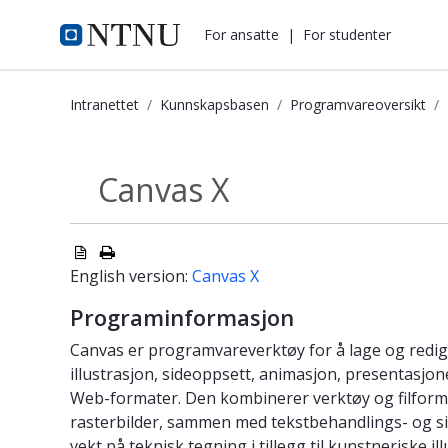
i.ntnu.no
For ansatte
|
For studenter
Intranettet
Kunnskapsbasen
Programvareoversikt
Canvas X - Kunnskapsbasen
Canvas X
Programvareprodukter
English version:
Canvas X
Programinformasjon
Canvas er programvareverktøy for å lage og redige
illustrasjon, sideoppsett, animasjon, presentasjon
Web-formater. Den kombinerer verktøy og filform
rasterbilder, sammen med tekstbehandlings- og s
vekt på teknisk tegning i tillegg til kunstneriske i