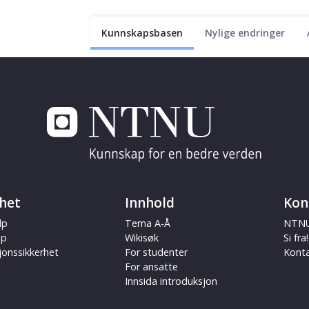
Kunnskapsbasen
Nylige endringer
het
Innhold
Kon
lp
Tema A-Å
NTNU
ap
Wikisøk
Si fra!
jonssikkerhet
For studenter
Kont
For ansatte
Innsida introduksjon