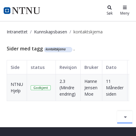
i.ntnu.no
Søk
Meny
Intranettet
Kunnskapsbasen
kontaktskjema
Kunnskapsbasen
Sider med tagg
.
kontaktskjema
Side
status
Revisjon
Bruker
Dato
2.3
Hanne
11
NTNU
(Mindre
Jensen
Måneder
Sk
Godkjent
Hjelp
endring)
Moe
siden