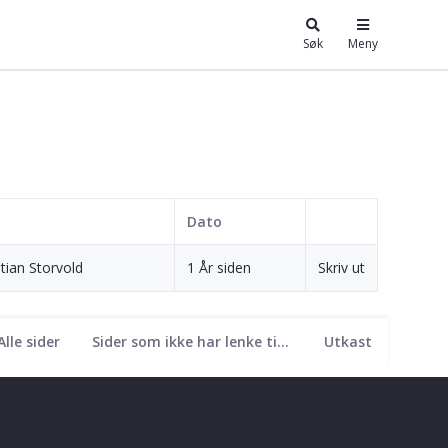
Søk
Meny
Dato
stian Storvold
1 År siden
Skriv ut
Alle sider
Sider som ikke har lenke til seg
Utkast