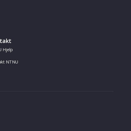
takt
 Hjelp
akt NTNU