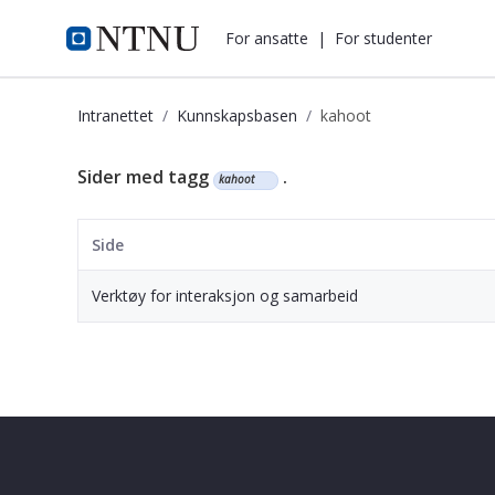
i.ntnu.no
For ansatte
|
For studenter
Intranettet
Kunnskapsbasen
kahoot
Kunnskapsbasen
Sider med tagg
.
kahoot
Side
Verktøy for interaksjon og samarbeid