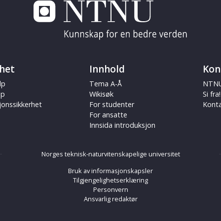
het
Innhold
Kon
lp
Tema A-Å
NTNU
ap
Wikisøk
Si fra!
jonssikkerhet
For studenter
Kont
For ansatte
Innsida introduksjon
Norges teknisk-naturvitenskapelige universitet
Bruk av informasjonskapsler
Tilgjengelighetserklæring
Personvern
Ansvarlig redaktør