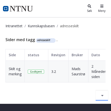
i.ntnu.no
Søk
Meny
Intranettet
Kunnskapsbasen
adresseskilt
Kunnskapsbasen
Sider med tagg
.
adresseskilt
Side
status
Revisjon
Bruker
Dato
2
Skilt og
Mads
3.2
Måneder
Godkjent
merking
Saurstrø
siden